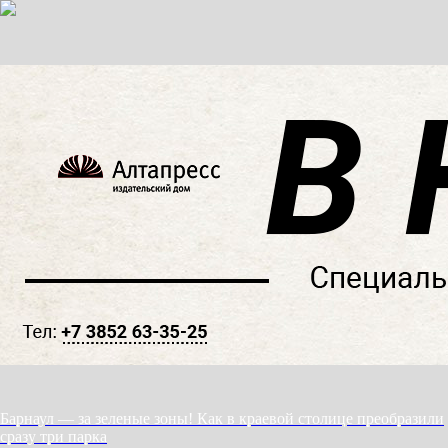
Барнаул — за зеленые зоны! Как в краевой столице преобразили
сразу три парка