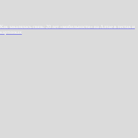
Как закалялась связь: 20 лет «мобильности» на Алтае в тестах и
картинках