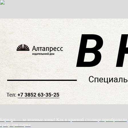
Барнаул — за зеленые зоны! Как в краевой столице преобразили
сразу три парка