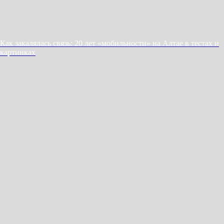
Как закалялась связь: 20 лет «мобильности» на Алтае в тестах и
картинках